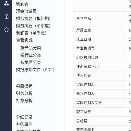
利润表
现金流量表
财务摘要（报告期）
主营产品
财务摘要（单季度）
所属国家
利润表（单季度）
成立日期
2
主营构成
按产品分类
营业执照号
9
按行业分类
组织机构代码
按地区分类
注册资本（元）
2
财报原始文件（PDF）
法人代表
实际控制人
每股指标
财务分析
最终控制人
杜邦分析
实际控制人变更
职工总数
5
分红记录
总经理
并购事件
董事会秘书