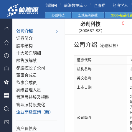
|
|
|
|
前瞻网
前瞻数据库
企查猫
经济学人
必创科技
宏观经济数据
3000+精品报
（
）
必创科技
（300667.SZ）
公司介绍
证券简介
公司介绍
股本结构
（必创科技）
十大股东明细
限售股解禁
证券代码
3
参股控股子公司
机构名称
董事会成员
英文名称
B
监事会成员
上市日期
2
高级管理人员
管理层持股及报酬
管理层持股变化
企业高级查询（新）
公司简介
资产负债表