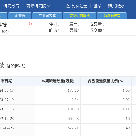
|
研究报告
前瞻研究院
免费注册
|
登录
|
购买服务
告
企查猫
产业园区库
智慧招商系统
前瞻图表库
今开：
最高：
成交量：
（
）
科技
昨收：
最低：
成交额：
7.SZ）
禁
（必创科技）
上市日期
本期流通数量(万股)
占已流通数量比例(%)
24-06-17
178.60
1.03
23-07-19
2.84
0.02
23-06-15
181.08
1.11
22-12-23
660.53
4.16
21-12-23
527.71
3.49