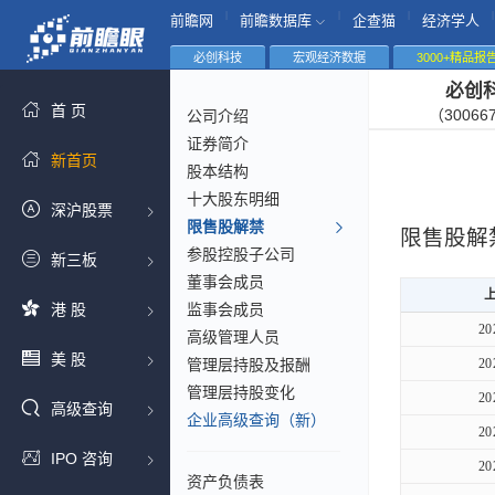
|
|
|
|
前瞻网
前瞻数据库
企查猫
经济学人
必创科技
宏观经济数据
3000+精品报
必创
首 页
（30066
公司介绍
证券简介
新首页
股本结构
十大股东明细
深沪股票
限售股解禁
限售股解
参股控股子公司
新三板
董事会成员
港 股
监事会成员
20
高级管理人员
美 股
管理层持股及报酬
20
管理层持股变化
20
高级查询
企业高级查询（新）
20
IPO 咨询
20
资产负债表