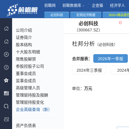
|
|
|
|
前瞻网
前瞻数据库
企查猫
经济学人
必创科技
宏观经济数据
3000+精品报
（
）
必创科技
（300667.SZ）
公司介绍
证券简介
杜邦分析
股本结构
（必创科技）
十大股东明细
合并报表：
2026年一季报
限售股解禁
参股控股子公司
2024年三季报
202
董事会成员
监事会成员
高级管理人员
单位：
万元
管理层持股及报酬
管理层持股变化
企业高级查询（新）
资产负债表