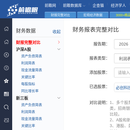
|
|
|
|
前瞻网
前瞻数据库
企查猫
经济学人
财报完整对比
宏观经济数据
3000+
财务报表完整对比
财务数据
收起
财报完整对比
报告期：
沪深A股
资产负债简表
报表类型：
利润简表
现金流量简表
添加股票：
关键比率
每股指标
已选股票：
必创科技(
同比增长率
新三板
对比说明：
1、多个股
资产负债简表
类，招商银
利润简表
比较。
现金流量简表
2、A股和
3、港股、
关键比率