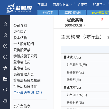
|
|
|
|
前瞻网
前瞻数据库
企查猫
经济学人
冠豪高新
宏观经济数据
3000+精品报
（
）
冠豪高新
（600433.SH）
公司介绍
证券简介
主营构成（按行业）
股本结构
（
十大股东明细
限售股解禁
参股控股子公司
营业收入(元)
营业收入(元)
董事会成员
彩色印刷品(元)
彩色印刷品(元)
监事会成员
特种材料(元)
特种材料(元)
高级管理人员
管理层持股及报酬
特种纸(元)
特种纸(元)
管理层持股变化
营业成本(元)
营业成本(元)
企业高级查询（新）
彩色印刷品(元)
彩色印刷品(元)
特种材料(元)
特种材料(元)
资产负债表