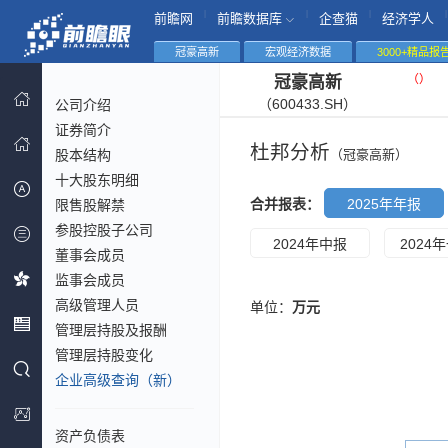
|
|
|
|
前瞻网
前瞻数据库
企查猫
经济学人
冠豪高新
宏观经济数据
3000+精品报
（
）
冠豪高新
（600433.SH）
公司介绍
证券简介
杜邦分析
股本结构
（冠豪高新）
十大股东明细
合并报表：
2025年年报
限售股解禁
参股控股子公司
2024年中报
2024
董事会成员
监事会成员
高级管理人员
单位：
万元
管理层持股及报酬
管理层持股变化
企业高级查询（新）
资产负债表