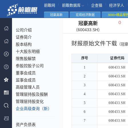
|
|
|
|
前瞻网
前瞻数据库
企查猫
经济学人
冠豪高新
宏观经济数据
3000+精品报
（
）
冠豪高新
（600433.SH）
公司介绍
证券简介
财报原始文件下载
股本结构
（冠
十大股东明细
限售股解禁
序号
序号
证券代码
参股控股子公司
序号
证券代码
1
1
600433.SH
董事会成员
2
2
600433.SH
监事会成员
3
3
600433.SH
高级管理人员
管理层持股及报酬
4
4
600433.SH
管理层持股变化
5
5
600433.SH
企业高级查询（新）
6
6
600433.SH
7
7
600433.SH
资产负债表