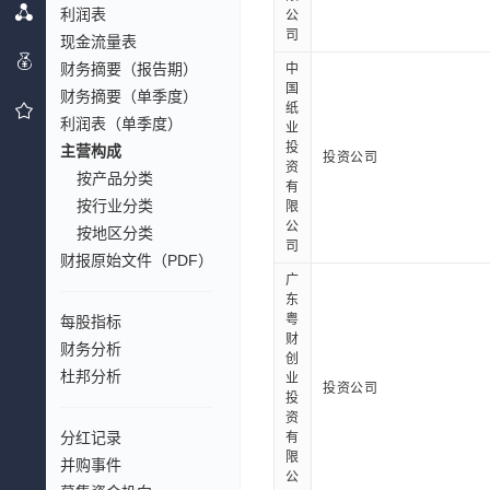
利润表
公
司
现金流量表
财务摘要（报告期）
中
国
财务摘要（单季度）
纸
利润表（单季度）
业
投
主营构成
投资公司
资
按产品分类
有
按行业分类
限
公
按地区分类
司
财报原始文件（PDF）
广
东
粤
每股指标
财
财务分析
创
杜邦分析
业
投资公司
投
资
分红记录
有
限
并购事件
公