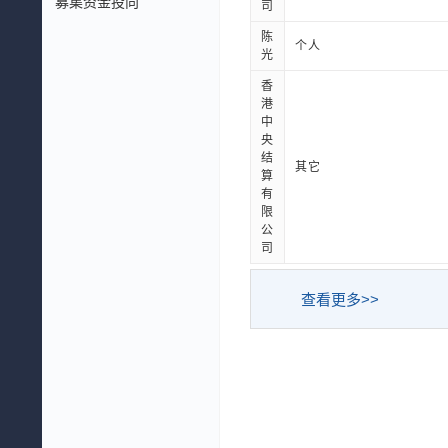
募集资金投向
司
陈
个人
光
香
港
中
央
结
其它
算
有
限
公
司
查看更多>>