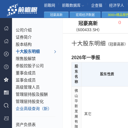
|
|
|
|
前瞻网
前瞻数据库
企查猫
经济学人
冠豪高新
宏观经济数据
3000+精品报
（
）
冠豪高新
（600433.SH）
公司介绍
证券简介
十大股东明细
股本结构
（冠豪高新）
十大股东明细
2026年一季报
限售股解禁
参股控股子公司
股
东
董事会成员
股东性质
名
监事会成员
称
高级管理人员
佛
管理层持股及报酬
山
管理层持股变化
华
新
企业高级查询（新）
发
其它
展
有
资产负债表
限