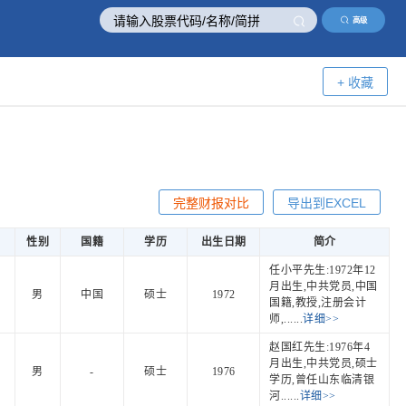
高级
+ 收藏
完整财报对比
导出到EXCEL
性别
国籍
学历
出生日期
简介
任小平先生:1972年12
月出生,中共党员,中国
男
中国
硕士
1972
国籍,教授,注册会计
师,......
详细>>
赵国红先生:1976年4
月出生,中共党员,硕士
男
-
硕士
1976
学历,曾任山东临清银
河......
详细>>