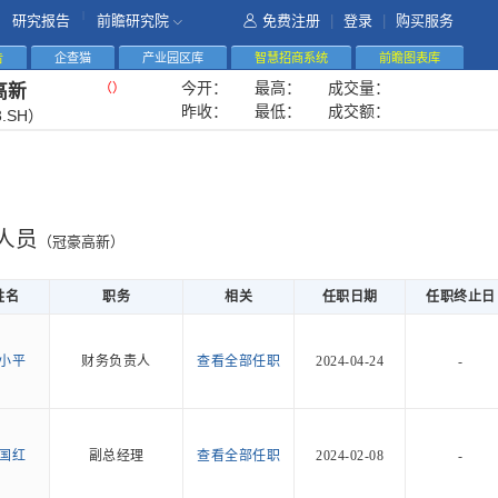
|
研究报告
前瞻研究院
免费注册
|
登录
|
购买服务
告
企查猫
产业园区库
智慧招商系统
前瞻图表库
今开：
最高：
成交量：
（
）
高新
昨收：
最低：
成交额：
3.SH）
人员
（冠豪高新）
姓名
职务
相关
任职日期
任职终止日
小平
财务负责人
查看全部任职
2024-04-24
-
国红
副总经理
查看全部任职
2024-02-08
-