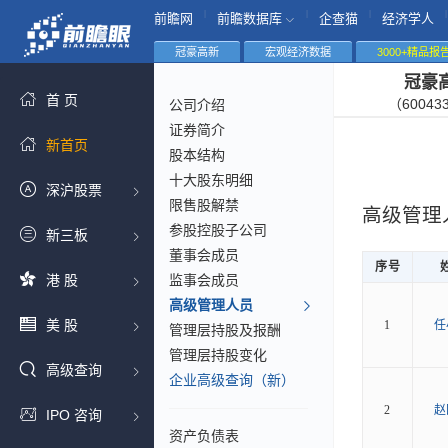
|
|
|
|
前瞻网
前瞻数据库
企查猫
经济学人
冠豪高新
宏观经济数据
3000+精品报
冠豪
首 页
（60043
公司介绍
证券简介
新首页
股本结构
十大股东明细
深沪股票
限售股解禁
高级管理
参股控股子公司
新三板
董事会成员
序号
港 股
监事会成员
高级管理人员
美 股
1
任
管理层持股及报酬
管理层持股变化
高级查询
企业高级查询（新）
2
赵
IPO 咨询
资产负债表