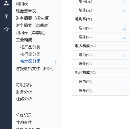
境内(元)
境内(元)
利润表
境外(元)
境外(元)
现金流量表
财务摘要（报告期）
毛利率(%)
毛利率(%)
财务摘要（单季度）
境内(%)
境内(%)
利润表（单季度）
境外(%)
境外(%)
主营构成
收入构成(%)
收入构成(%)
按产品分类
按行业分类
境内(%)
境内(%)
按地区分类
境外(%)
境外(%)
财报原始文件（PDF）
毛利构成(%)
毛利构成(%)
境内(%)
境内(%)
每股指标
境外(%)
境外(%)
财务分析
杜邦分析
分红记录
并购事件