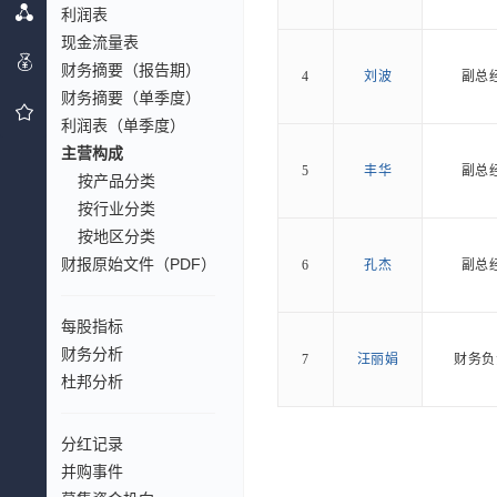
利润表
现金流量表
财务摘要（报告期）
4
刘波
副总
财务摘要（单季度）
利润表（单季度）
主营构成
5
丰华
副总
按产品分类
按行业分类
按地区分类
财报原始文件（PDF）
6
孔杰
副总
每股指标
财务分析
7
汪丽娟
财务负
杜邦分析
分红记录
并购事件