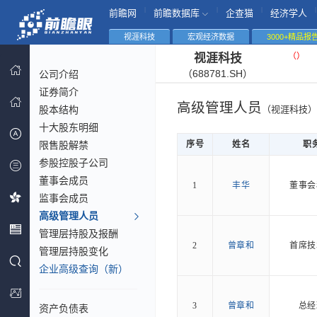
|
|
|
|
前瞻网
前瞻数据库
企查猫
经济学人
视涯科技
宏观经济数据
3000+精品报
（
）
视涯科技
（688781.SH）
公司介绍
证券简介
高级管理人员
股本结构
（视涯科技）
十大股东明细
限售股解禁
序号
姓名
职
参股控股子公司
董事会成员
1
丰华
董事会
监事会成员
高级管理人员
管理层持股及报酬
2
曾章和
首席技
管理层持股变化
企业高级查询（新）
3
曾章和
总经
资产负债表