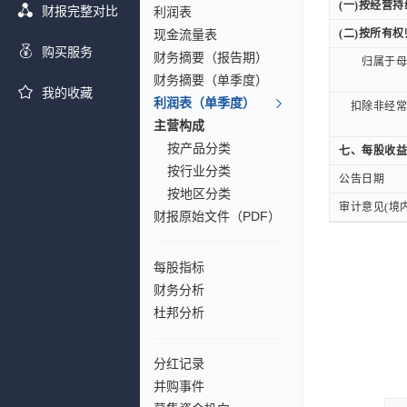
(一)按经营
(一)按经营
财报完整对比
利润表
现金流量表
(二)按所有
(二)按所有
购买服务
财务摘要（报告期）
归属于母公
归属于母公
财务摘要（单季度）
我的收藏
利润表（单季度）
扣除非经常性
扣除非经常性
主营构成
按产品分类
七、每股收益
七、每股收益
按行业分类
公告日期
公告日期
按地区分类
审计意见(境内
审计意见(境内
财报原始文件（PDF）
每股指标
财务分析
杜邦分析
分红记录
并购事件