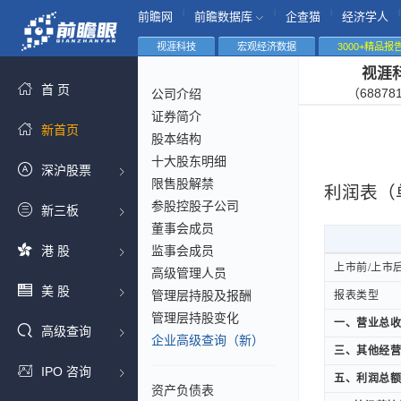
|
|
|
|
前瞻网
前瞻数据库
企查猫
经济学人
视涯科技
宏观经济数据
3000+精品报
视涯
首 页
（68878
公司介绍
证券简介
新首页
股本结构
十大股东明细
深沪股票
限售股解禁
利润表（
参股控股子公司
新三板
董事会成员
港 股
监事会成员
上市前/上市
上市前/上市
高级管理人员
美 股
管理层持股及报酬
报表类型
报表类型
管理层持股变化
一、营业总收
一、营业总收
高级查询
企业高级查询（新）
三、其他经营
三、其他经营
IPO 咨询
五、利润总额
五、利润总额
资产负债表