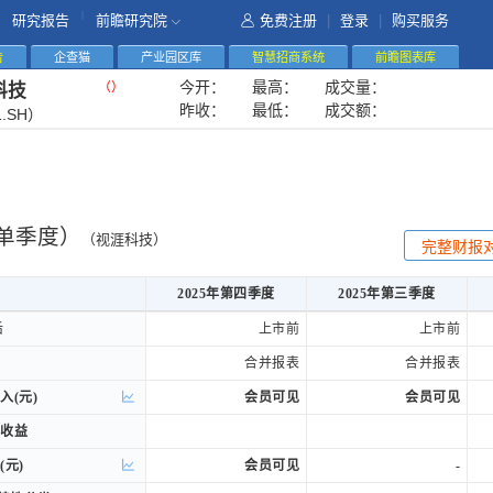
|
研究报告
前瞻研究院
免费注册
|
登录
|
购买服务
告
企查猫
产业园区库
智慧招商系统
前瞻图表库
今开：
最高：
成交量：
（
）
科技
昨收：
最低：
成交额：
1.SH）
单季度）
（视涯科技）
完整财报
2025年第四季度
2025年第三季度
2025年第四季度
2025年第三季度
后
后
上市前
上市前
合并报表
合并报表
入(元)
入(元)
会员可见
会员可见
收益
收益
(元)
(元)
会员可见
-