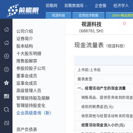
|
|
|
|
前瞻网
前瞻数据库
企查猫
经济学人
视涯科技
宏观经济数据
3000+精品报
（
）
视涯科技
（688781.SH）
公司介绍
证券简介
现金流量表
股本结构
（视涯科技）
十大股东明细
限售股解禁
参股控股子公司
上市前/上市后
上市前/上市后
董事会成员
报表类型
报表类型
监事会成员
一、经营活动产生的现金流量
一、经营活动产生的现金流量
高级管理人员
管理层持股及报酬
销售商品、提供劳务收到的现金(
销售商品、提供劳务收到的现金(
管理层持股变化
收到的税费返还(元)
收到的税费返还(元)
企业高级查询（新）
收到其他与经营活动有关的现金(
收到其他与经营活动有关的现金(
经营活动现金流入小计(元)
经营活动现金流入小计(元)
资产负债表