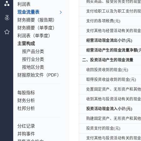
购买商品、接受劳务支付的现金(
购买商品、接受劳务支付的现金(
利润表
支付给职工以及为职工支付的现金
支付给职工以及为职工支付的现金
现金流量表
财务摘要（报告期）
支付的各项税费(元)
支付的各项税费(元)
财务摘要（单季度）
支付其他与经营活动有关的现金(
支付其他与经营活动有关的现金(
利润表（单季度）
经营活动现金流出小计(元)
经营活动现金流出小计(元)
主营构成
经营活动产生的现金流量净额(元
经营活动产生的现金流量净额(元
按产品分类
按行业分类
二、投资活动产生的现金流量
二、投资活动产生的现金流量
按地区分类
收回投资收到的现金(元)
收回投资收到的现金(元)
财报原始文件（PDF）
取得投资收益收到的现金(元)
取得投资收益收到的现金(元)
处置固定资产、无形资产和其他长
处置固定资产、无形资产和其他长
每股指标
收到其他与投资活动有关的现金(
收到其他与投资活动有关的现金(
财务分析
杜邦分析
投资活动现金流入小计(元)
投资活动现金流入小计(元)
购建固定资产、无形资产和其他长
购建固定资产、无形资产和其他长
分红记录
投资支付的现金(元)
投资支付的现金(元)
并购事件
支付其他与投资活动有关的现金(
支付其他与投资活动有关的现金(