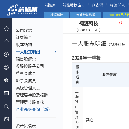
|
|
|
|
前瞻网
前瞻数据库
企查猫
经济学人
视涯科技
宏观经济数据
3000+精品报
（
）
视涯科技
（688781.SH）
公司介绍
证券简介
十大股东明细
股本结构
（视涯科技）
十大股东明细
2026年一季报
限售股解禁
参股控股子公司
股
东
董事会成员
股东性质
名
监事会成员
称
高级管理人员
上
管理层持股及报酬
海
管理层持股变化
箕
山
企业高级查询（新）
管
理
其它
咨
资产负债表
询