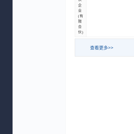
伙
企
业
(有
限
合
伙)
查看更多>>