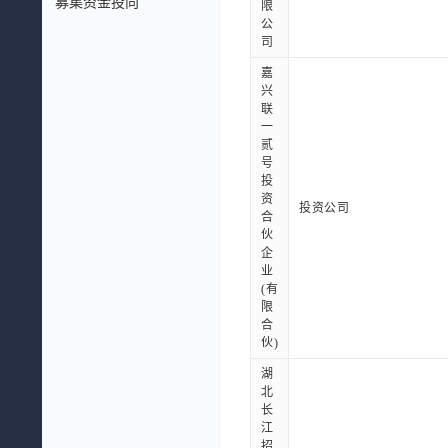
募集资金投向
限
公
司
嘉
兴
联
一
贰
号
投
资
投资公司
合
伙
企
业
(有
限
合
伙)
湖
北
长
江
招