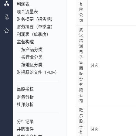
利润表
有
限
现金流量表
公
财务摘要（报告期）
司
财务摘要（单季度）
武
利润表（单季度）
汉
精
主营构成
测
按产品分类
电
按行业分类
子
集
按地区分类
其它
团
财报原始文件（PDF）
股
份
有
每股指标
限
公
财务分析
司
杜邦分析
歌
尔
分红记录
股
份
并购事件
其它
有