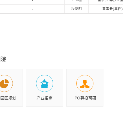
-
王玉楹
董事长 非独立董事
-
程俊明
董事长(离任)
究院
业园区规划
产业招商
IPO募投可研