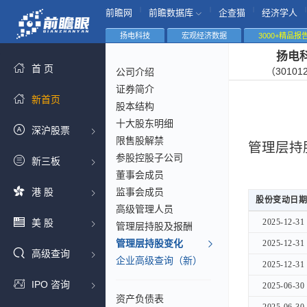
|
|
|
|
前瞻网
前瞻数据库
企查猫
经济学人
扬电科技
宏观经济数据
3000+精品报
扬电
首 页
（30101
公司介绍
证券简介
新首页
股本结构
十大股东明细
深沪股票
限售股解禁
管理层持
参股控股子公司
新三板
董事会成员
港 股
监事会成员
股份变动日期
股份变动日期
高级管理人员
股份变动日期
美 股
2025-12-31
2025-12-31
管理层持股及报酬
管理层持股变化
2025-12-31
2025-12-31
高级查询
企业高级查询（新）
2025-12-31
2025-12-31
IPO 咨询
2025-06-30
2025-06-30
资产负债表