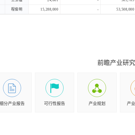
王玉楹
王玉楹
24,081
-
505,705
程俊明
程俊明
15,288,000
-
53,508,000
前瞻产业研
细分产业报告
可行性报告
产业规划
产