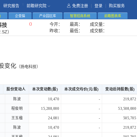
|
研究报告
前瞻研究院
免费注册
|
登录
|
购买服务
告
企查猫
产业园区库
智慧招商系统
前瞻图表库
今开：
最高：
成交量：
（
）
科技
昨收：
最低：
成交额：
2.SZ）
股变化
（扬电科技）
股份变动人
股份变动人
本次变动数(股)
本次成交均价(元/股)
变动后持股数(股)
股份变动人
本次变动数(股)
本次成交均价(元/股)
变动后持股数(股)
陈波
陈波
10,470
-
219,872
程俊明
程俊明
15,288,000
-
53,508,000
王玉楹
王玉楹
24,081
-
505,705
陈波
陈波
10,470
-
219,872