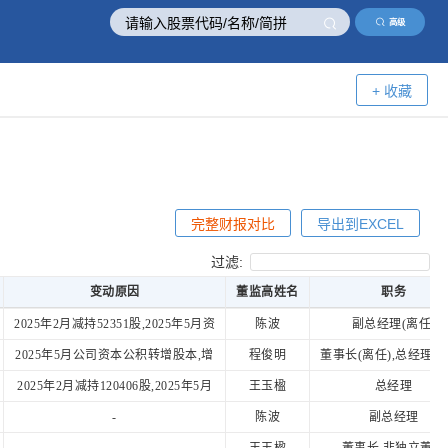
高级
+ 收藏
完整财报对比
导出到EXCEL
过滤:
变动原因
董监高姓名
职务
变动原因
董监高姓名
职务
2025年2月减持52351股,2025年5月资
陈波
副总经理(离任)
2025年5月公司资本公积转增股本,增
程俊明
董事长(离任),总经理(离
2025年2月减持120406股,2025年5月
王玉楹
总经理
-
陈波
副总经理