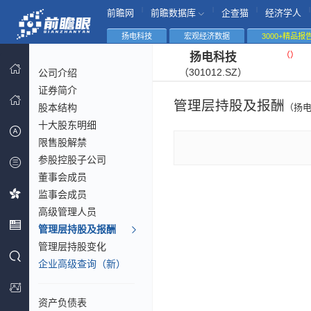
|
|
|
|
前瞻网
前瞻数据库
企查猫
经济学人
扬电科技
宏观经济数据
3000+精品报
（
）
扬电科技
（301012.SZ）
公司介绍
证券简介
管理层持股及报酬
股本结构
（扬
十大股东明细
限售股解禁
参股控股子公司
董事会成员
监事会成员
高级管理人员
管理层持股及报酬
管理层持股变化
企业高级查询（新）
资产负债表