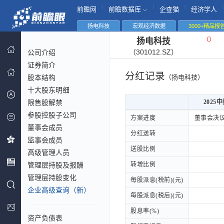
|
|
|
|
前瞻网
前瞻数据库
企查猫
经济学人
扬电科技
宏观经济数据
3000+精品报
（
）
扬电科技
（301012.SZ）
公司介绍
证券简介
分红记录
股本结构
（扬电科技）
十大股东明细
限售股解禁
2025
参股控股子公司
2025
方案进度
方案进度
董事会决
董事会成员
分红送转
分红送转
监事会成员
送股比例
送股比例
高级管理人员
管理层持股及报酬
转增比例
转增比例
管理层持股变化
每股派息(税前)(元)
每股派息(税前)(元)
企业高级查询（新）
每股派息(税后)(元)
每股派息(税后)(元)
股息率(%)
股息率(%)
资产负债表