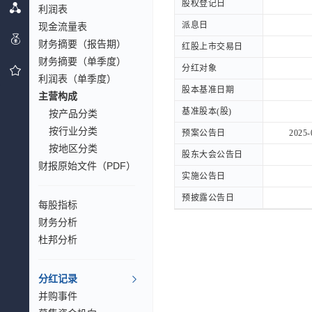
股权登记日
股权登记日
利润表
派息日
派息日
现金流量表
财务摘要（报告期）
红股上市交易日
红股上市交易日
财务摘要（单季度）
分红对象
分红对象
利润表（单季度）
股本基准日期
股本基准日期
主营构成
基准股本(股)
基准股本(股)
按产品分类
按行业分类
预案公告日
预案公告日
2025-
按地区分类
股东大会公告日
股东大会公告日
财报原始文件（PDF）
实施公告日
实施公告日
预披露公告日
预披露公告日
每股指标
财务分析
杜邦分析
分红记录
并购事件