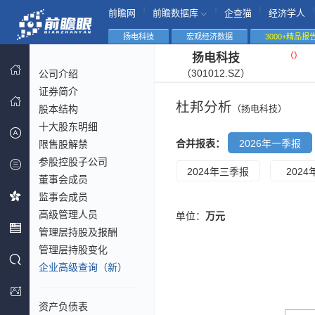
|
|
|
|
前瞻网
前瞻数据库
企查猫
经济学人
扬电科技
宏观经济数据
3000+精品报
（
）
扬电科技
（301012.SZ）
公司介绍
证券简介
杜邦分析
股本结构
（扬电科技）
十大股东明细
合并报表：
2026年一季报
限售股解禁
参股控股子公司
2024年三季报
202
董事会成员
监事会成员
高级管理人员
单位：
万元
管理层持股及报酬
管理层持股变化
企业高级查询（新）
资产负债表