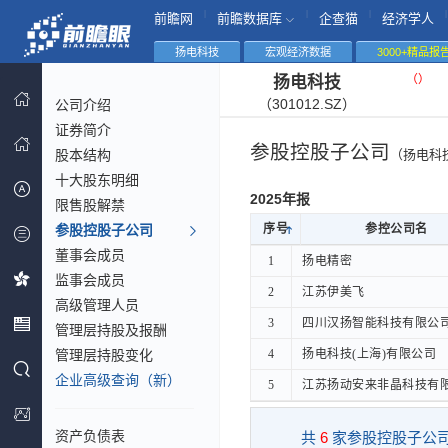
|
|
|
|
前瞻网
前瞻数据库
企查猫
经济学人
扬电科技
宏观经济数据
3000+精品报
（
）
扬电科技
（301012.SZ）
公司介绍
证券简介
参股控股子公司
股本结构
（扬电科
十大股东明细
2025年报
限售股解禁
参股控股子公司
序号
序号
参控公司名
参控公司名
董事会成员
序号
参控公司名
1
1
扬电精密
扬电精密
监事会成员
2
2
江苏伊美飞
江苏伊美飞
高级管理人员
3
3
四川汉扬智能科技有限公
四川汉扬智能科技有限公
管理层持股及报酬
管理层持股变化
4
4
扬电科技(上海)有限公司
扬电科技(上海)有限公司
企业高级查询（新）
5
5
江苏扬动安来非晶科技有
江苏扬动安来非晶科技有
资产负债表
共
6
家参股控股子公司