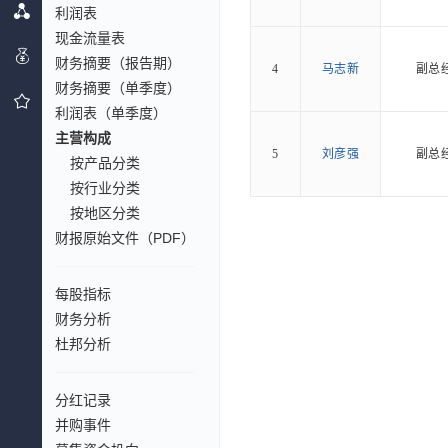
利润表
现金流量表
财务摘要（报告期）
4
马志新
副总
财务摘要（单季度）
利润表（单季度）
主营构成
5
刘彦强
副总
按产品分类
按行业分类
按地区分类
财报原始文件（PDF）
每股指标
财务分析
杜邦分析
分红记录
并购事件