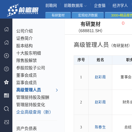
|
|
|
|
前瞻网
前瞻数据库
企查猫
经济学人
有研复材
宏观经济数据
3000+精品报
（
）
有研复材
（688811.SH）
公司介绍
证券简介
高级管理人员
股本结构
（有研复材）
十大股东明细
限售股解禁
序号
姓名
职
参股控股子公司
董事会成员
1
赵彩霞
董事会
监事会成员
高级管理人员
管理层持股及报酬
2
赵彩霞
财务
管理层持股变化
企业高级查询（新）
3
陈春生
总经
资产负债表