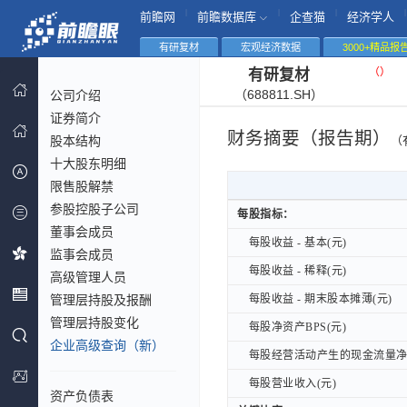
|
|
|
|
前瞻网
前瞻数据库
企查猫
经济学人
有研复材
宏观经济数据
3000+精品报
（
）
有研复材
（688811.SH）
公司介绍
证券简介
财务摘要（报告期）
股本结构
（
十大股东明细
限售股解禁
参股控股子公司
每股指标：
每股指标：
董事会成员
每股收益 - 基本(元)
每股收益 - 基本(元)
监事会成员
每股收益 - 稀释(元)
每股收益 - 稀释(元)
高级管理人员
管理层持股及报酬
每股收益 - 期末股本摊薄(元)
每股收益 - 期末股本摊薄(元)
管理层持股变化
每股净资产BPS(元)
每股净资产BPS(元)
企业高级查询（新）
每股经营活动产生的现金流量净额
每股经营活动产生的现金流量净额
每股营业收入(元)
每股营业收入(元)
资产负债表