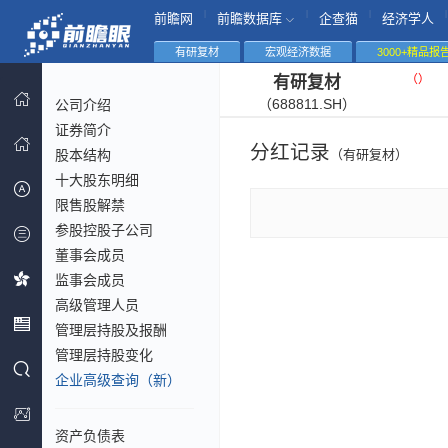
|
|
|
|
前瞻网
前瞻数据库
企查猫
经济学人
有研复材
宏观经济数据
3000+精品报
（
）
有研复材
（688811.SH）
公司介绍
证券简介
分红记录
股本结构
（有研复材）
十大股东明细
限售股解禁
参股控股子公司
董事会成员
监事会成员
高级管理人员
管理层持股及报酬
管理层持股变化
企业高级查询（新）
资产负债表