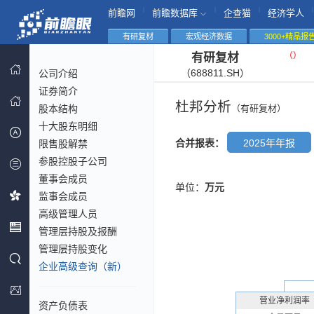
|
|
|
|
前瞻网
前瞻数据库
企查猫
经济学人
有研复材
宏观经济数据
3000+精品报
（
）
有研复材
（688811.SH）
公司介绍
证券简介
杜邦分析
股本结构
（有研复材）
十大股东明细
合并报表：
2025年年报
限售股解禁
参股控股子公司
董事会成员
单位：
万元
监事会成员
高级管理人员
管理层持股及报酬
管理层持股变化
企业高级查询（新）
营业净利润率
资产负债表