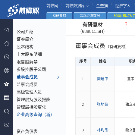
|
|
|
|
前瞻网
前瞻数据库
企查猫
经济学人
有研复材
宏观经济数据
3000+精品报
（
）
有研复材
（688811.SH）
公司介绍
证券简介
董事会成员
股本结构
（有研复材）
十大股东明细
限售股解禁
序号
姓名
职
参股控股子公司
董事会成员
1
樊建中
董事
监事会成员
高级管理人员
管理层持股及报酬
2
张地峰
独立
管理层持股变化
企业高级查询（新）
3
林均品
独立
资产负债表