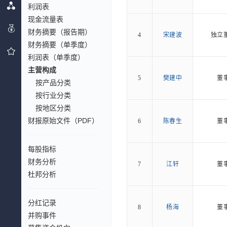
利润表
现金流量表
财务摘要（报告期）
4
宋建波
独立
财务摘要（单季度）
利润表（单季度）
主营构成
5
樊建中
董
按产品分类
按行业分类
按地区分类
财报原始文件（PDF）
6
陈春生
董
每股指标
财务分析
7
江轩
董
杜邦分析
分红记录
8
杨海
董
并购事件