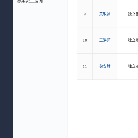
募集资金投向
9
黄敬昌
独立
10
王洪萍
独立
11
魏安胜
独立