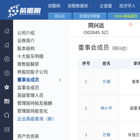
|
|
|
|
前瞻网
前瞻数据库
企查猫
经济学人
同兴达
宏观经济数据
3000+精品报告
（
）
同兴达
（002845.SZ）
公司介绍
证券简介
董事会成员
股本结构
（同兴达）
十大股东明细
限售股解禁
序号
姓名
职
参股控股子公司
董事会成员
1
万锋
董事
监事会成员
高级管理人员
管理层持股及报酬
2
钟小平
副董
管理层持股变化
企业高级查询（新）
3
万锋
非独立
资产负债表