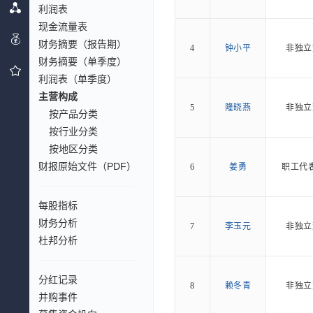
利润表
现金流量表
财务摘要（报告期）
4
钟小平
非独立
财务摘要（单季度）
利润表（单季度）
主营构成
5
隆晓燕
非独立
按产品分类
按行业分类
按地区分类
财报原始文件（PDF）
6
姜勇
职工代
每股指标
财务分析
7
李玉元
非独立
杜邦分析
分红记录
8
赖冬青
非独立
并购事件