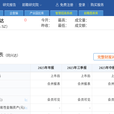
|
研究报告
前瞻研究院
免费注册
|
登录
|
购买服务
企查猫
产业园区库
智慧招商系统
前瞻图表库
今开：
最高：
成交量：
（
）
达
昨收：
最低：
成交额：
5.SZ）
表
（同兴达）
完整财报
2025年年报
2025年三季报
2025年中
2025年年报
2025年三季报
2025年中
后
后
上市后
上市后
合并报表
合并报表
合
)
)
会员可见
会员可见
会
性金融资产(元)
性金融资产(元)
-
-