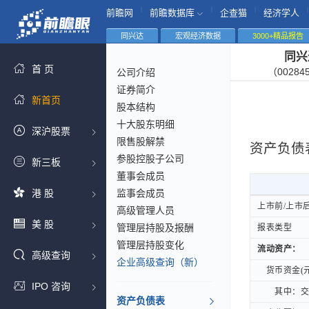
|
|
|
|
前瞻网
前瞻数据库
企查猫
经济学人
同兴达
宏观经济数据
3000+精品报告
同兴
首 页
（00284
公司介绍
证券简介
新首页
股本结构
十大股东明细
深沪股票
限售股解禁
资产负债
参股控股子公司
新三板
董事会成员
港 股
监事会成员
上市前/上市
上市前/上市
高级管理人员
美 股
管理层持股及报酬
报表类型
报表类型
管理层持股变化
流动资产：
流动资产：
高级查询
企业高级查询（新）
货币资金(元
货币资金(元
IPO 咨询
其中：交易
其中：交易
资产负债表