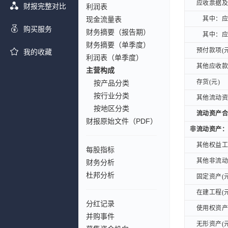
应收票据及应
应收票据及应
财报完整对比
利润表
现金流量表
其中：应收
其中：应收
购买服务
财务摘要（报告期）
其中：应收
其中：应收
财务摘要（单季度）
预付款项(元
预付款项(元
我的收藏
利润表（单季度）
其他应收款(
其他应收款(
主营构成
存货(元)
存货(元)
按产品分类
按行业分类
其他流动资产
其他流动资产
按地区分类
流动资产合计
流动资产合计
财报原始文件（PDF）
非流动资产：
非流动资产：
其他权益工具
其他权益工具
每股指标
其他非流动金
其他非流动金
财务分析
杜邦分析
固定资产(元
固定资产(元
在建工程(元
在建工程(元
分红记录
使用权资产(
使用权资产(
并购事件
无形资产(元
无形资产(元