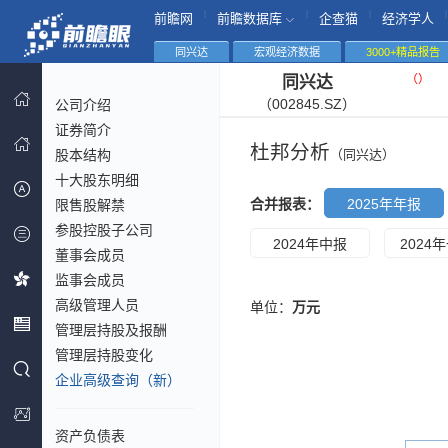
|
|
|
|
前瞻网
前瞻数据库
企查猫
经济学人
同兴达
宏观经济数据
3000+精品报告
（
）
同兴达
（002845.SZ）
公司介绍
证券简介
杜邦分析
股本结构
（同兴达）
十大股东明细
合并报表：
2025年年报
限售股解禁
参股控股子公司
2024年中报
2024
董事会成员
监事会成员
高级管理人员
单位：
万元
管理层持股及报酬
管理层持股变化
企业高级查询（新）
资产负债表