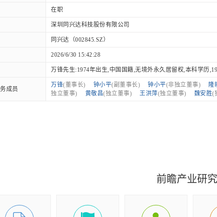
在职
深圳同兴达科技股份有限公司
同兴达（002845.SZ）
2026/6/30 15:42:28
万锋先生:1974年出生,中国国籍,无境外永久居留权,本科学历,1996-.
万锋
(董事长)
钟小平
(副董事长)
钟小平
(非独立董事)
隆
务成员
独立董事)
黄敬昌
(独立董事)
王洪萍
(独立董事)
魏安胜
(
前瞻产业研