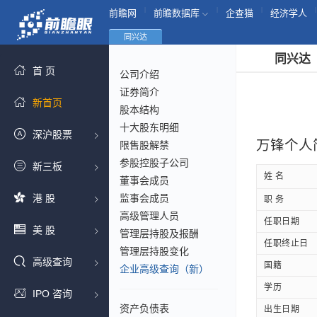
|
|
|
|
前瞻网
前瞻数据库
企查猫
经济学人
同兴达
同兴达
首 页
公司介绍
证券简介
新首页
股本结构
十大股东明细
深沪股票
万锋个人
限售股解禁
参股控股子公司
新三板
姓 名
董事会成员
港 股
监事会成员
职 务
高级管理人员
任职日期
美 股
管理层持股及报酬
任职终止日
管理层持股变化
高级查询
国籍
企业高级查询（新）
学历
IPO 咨询
资产负债表
出生日期