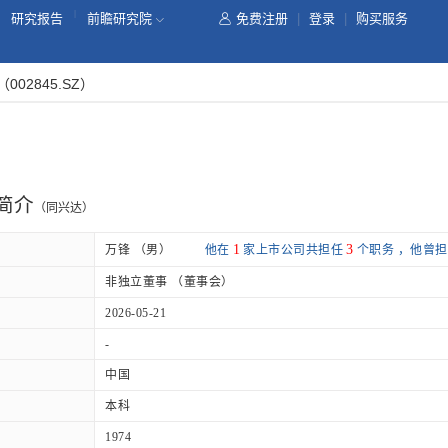
|
研究报告
前瞻研究院
免费注册
|
登录
|
购买服务
（002845.SZ）
简介
（同兴达）
1
3
万锋 （男）
他在
家上市公司共担任
个职务 ，他曾
非独立董事 （董事会）
2026-05-21
-
中国
本科
1974