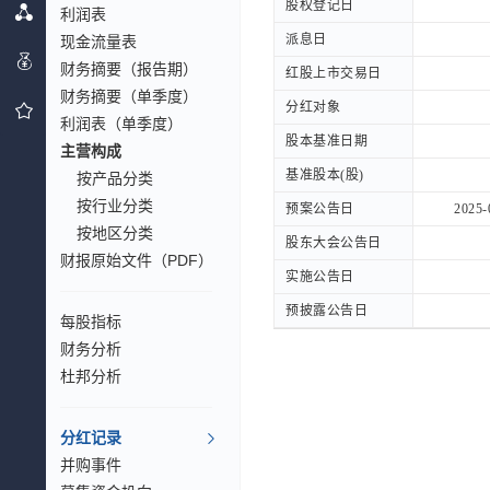
股权登记日
股权登记日
利润表
派息日
派息日
现金流量表
财务摘要（报告期）
红股上市交易日
红股上市交易日
财务摘要（单季度）
分红对象
分红对象
利润表（单季度）
股本基准日期
股本基准日期
主营构成
基准股本(股)
基准股本(股)
按产品分类
按行业分类
预案公告日
预案公告日
2025-
按地区分类
股东大会公告日
股东大会公告日
财报原始文件（PDF）
实施公告日
实施公告日
预披露公告日
预披露公告日
每股指标
财务分析
杜邦分析
分红记录
并购事件