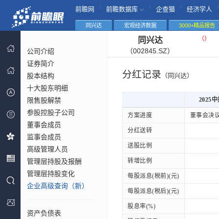
|
|
|
|
前瞻网
前瞻数据库
企查猫
经济学人
同兴达
宏观经济数据
3000+精品报告
（
）
同兴达
（002845.SZ）
公司介绍
证券简介
分红记录
股本结构
（同兴达）
十大股东明细
限售股解禁
2025
参股控股子公司
2025
方案进度
方案进度
董事会决
董事会成员
分红送转
分红送转
监事会成员
送股比例
送股比例
高级管理人员
管理层持股及报酬
转增比例
转增比例
管理层持股变化
每股派息(税前)(元)
每股派息(税前)(元)
企业高级查询（新）
每股派息(税后)(元)
每股派息(税后)(元)
股息率(%)
股息率(%)
资产负债表