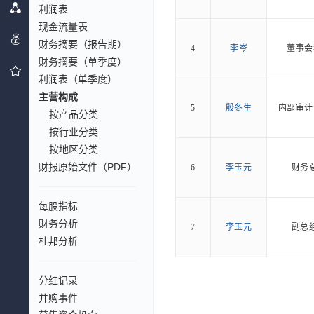
利润表
现金流量表
财务摘要（报告期）
4
李岑
董事会
财务摘要（单季度）
利润表（单季度）
主营构成
5
殷冬生
内部审计
按产品分类
按行业分类
按地区分类
财报原始文件（PDF）
6
李玉元
财务
每股指标
财务分析
7
李玉元
副总
杜邦分析
分红记录
并购事件