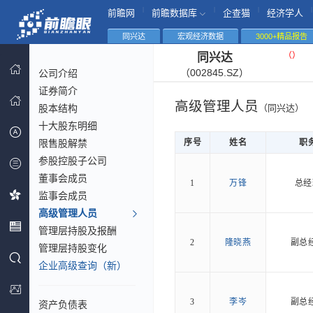
|
|
|
|
前瞻网
前瞻数据库
企查猫
经济学人
同兴达
宏观经济数据
3000+精品报告
（
）
同兴达
（002845.SZ）
公司介绍
证券简介
高级管理人员
股本结构
（同兴达）
十大股东明细
限售股解禁
序号
姓名
职
参股控股子公司
董事会成员
1
万锋
总经
监事会成员
高级管理人员
管理层持股及报酬
2
隆晓燕
副总
管理层持股变化
企业高级查询（新）
3
李岑
副总
资产负债表