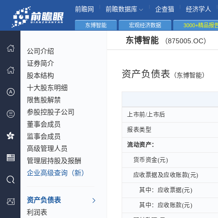
|
|
|
|
前瞻网
前瞻数据库
企查猫
经济学人
东博智能
宏观经济数据
3000+精品报
东博智能
（875005.OC）
公司介绍
证券简介
资产负债表
股本结构
（东博智能）
十大股东明细
限售股解禁
参股控股子公司
上市前/上市后
上市前/上市后
董事会成员
报表类型
报表类型
监事会成员
流动资产：
流动资产：
高级管理人员
管理层持股及报酬
货币资金(元)
货币资金(元)
企业高级查询（新）
应收票据及应收账款(元)
应收票据及应收账款(元)
其中：应收票据(元)
其中：应收票据(元)
资产负债表
其中：应收账款(元)
其中：应收账款(元)
利润表