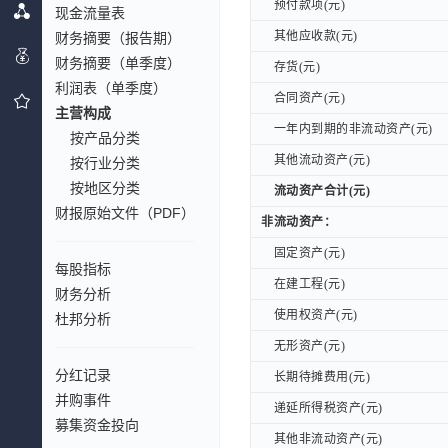
预付款项(元)
预付款项(元)
现金流量表
其他应收款(元)
其他应收款(元)
财务摘要（报告期）
财务摘要（单季度）
存货(元)
存货(元)
利润表（单季度）
合同资产(元)
合同资产(元)
主营构成
一年内到期的非流动资产(元)
一年内到期的非流动资产(元)
按产品分类
其他流动资产(元)
其他流动资产(元)
按行业分类
按地区分类
流动资产合计(元)
流动资产合计(元)
财报原始文件（PDF）
非流动资产：
非流动资产：
固定资产(元)
固定资产(元)
每股指标
在建工程(元)
在建工程(元)
财务分析
使用权资产(元)
使用权资产(元)
杜邦分析
无形资产(元)
无形资产(元)
分红记录
长期待摊费用(元)
长期待摊费用(元)
并购事件
递延所得税资产(元)
递延所得税资产(元)
募集资金投向
其他非流动资产(元)
其他非流动资产(元)