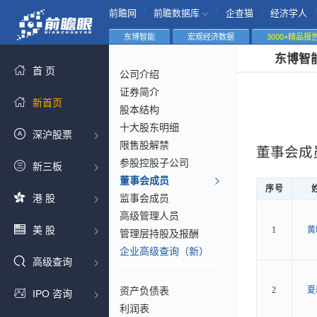
|
|
|
|
前瞻网
前瞻数据库
企查猫
经济学人
东博智能
宏观经济数据
3000+精品报
东博智
首 页
公司介绍
证券简介
新首页
股本结构
十大股东明细
深沪股票
限售股解禁
董事会成
参股控股子公司
新三板
董事会成员
序号
港 股
监事会成员
高级管理人员
美 股
1
黄
管理层持股及报酬
企业高级查询（新）
高级查询
资产负债表
2
夏
IPO 咨询
利润表