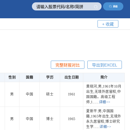
高级
+ 收藏
完整财报对比
导出到EXCEL
性别
国籍
学历
出生日期
简介
黄晓河,男,1961年10月
出生,无境外居留权,中
男
中国
硕士
1961
国国籍。高级工程
师,1......
详细>>
夏新平:男,中国国
籍,1965年出生,无境外
男
中国
博士
1965
永久居留权,博士研究
生学......
详细>>