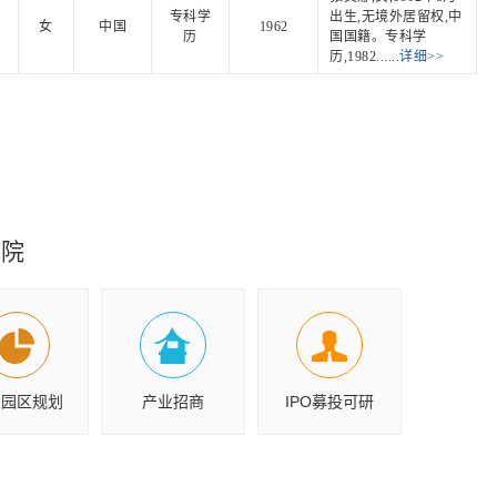
专科学
出生,无境外居留权,中
女
中国
1962
历
国国籍。专科学
历,1982......
详细>>
究院
业园区规划
产业招商
IPO募投可研