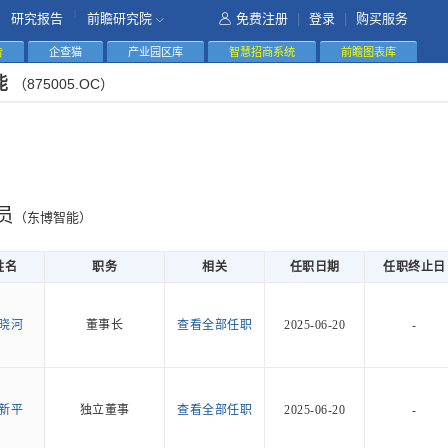
|
研究报告
前瞻研究院
免费注册
|
登录
|
购买服务
告
企查猫
产业园区库
智慧招商系统
前瞻图表库
能
（875005.OC）
员
（东博智能）
姓名
职务
相关
任职日期
任职终止日
晓河
董事长
查看全部任职
2025-06-20
-
新平
独立董事
查看全部任职
2025-06-20
-