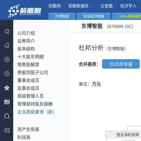
|
|
|
|
前瞻网
前瞻数据库
企查猫
经济学人
东博智能
宏观经济数据
3000+精品报
东博智能
（875005.OC）
公司介绍
证券简介
杜邦分析
股本结构
（东博智能）
十大股东明细
合并报表：
2025年年报
限售股解禁
参股控股子公司
董事会成员
单位：
万元
监事会成员
高级管理人员
管理层持股及报酬
企业高级查询（新）
资产负债表
营业净利润率
利润表