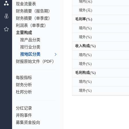
境内(元)
境内(元)
现金流量表
境外(元)
境外(元)
财务摘要（报告期）
财务摘要（单季度）
毛利率(%)
毛利率(%)
利润表（单季度）
境内(%)
境内(%)
主营构成
境外(%)
境外(%)
按产品分类
收入构成(%)
收入构成(%)
按行业分类
按地区分类
境内(%)
境内(%)
财报原始文件（PDF）
境外(%)
境外(%)
毛利构成(%)
毛利构成(%)
每股指标
境内(%)
境内(%)
财务分析
境外(%)
境外(%)
杜邦分析
分红记录
并购事件
募集资金投向