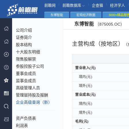
|
|
|
|
前瞻网
前瞻数据库
企查猫
经济学人
东博智能
宏观经济数据
3000+精品报
东博智能
（875005.OC）
公司介绍
证券简介
主营构成（按地区）
股本结构
（
十大股东明细
限售股解禁
参股控股子公司
营业收入(元)
营业收入(元)
董事会成员
境内(元)
境内(元)
监事会成员
境外(元)
境外(元)
高级管理人员
管理层持股及报酬
营业成本(元)
营业成本(元)
企业高级查询（新）
境内(元)
境内(元)
境外(元)
境外(元)
资产负债表
毛利(元)
毛利(元)
利润表