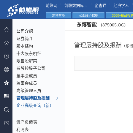
|
|
|
|
前瞻网
前瞻数据库
企查猫
经济学人
东博智能
宏观经济数据
3000+精品报
东博智能
（875005.OC）
公司介绍
证券简介
管理层持股及报酬
股本结构
（东
十大股东明细
限售股解禁
参股控股子公司
董事会成员
监事会成员
高级管理人员
管理层持股及报酬
企业高级查询（新）
资产负债表
利润表