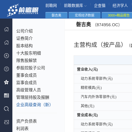
|
|
|
|
前瞻网
前瞻数据库
企查猫
经济学人
磐吉奥
宏观经济数据
3000+精品报告
磐吉奥
（874956.OC）
公司介绍
证券简介
主营构成（按产品）
股本结构
（
十大股东明细
限售股解禁
参股控股子公司
营业收入(元)
营业收入(元)
董事会成员
动力系统零部件(元)
动力系统零部件(元)
监事会成员
精密模具(元)
精密模具(元)
高级管理人员
管理层持股及报酬
汽车内外饰零部件(元)
汽车内外饰零部件(元)
企业高级查询（新）
其他(元)
其他(元)
营业成本(元)
营业成本(元)
资产负债表
动力系统零部件(元)
动力系统零部件(元)
利润表