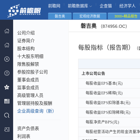
|
|
|
|
前瞻网
前瞻数据库
企查猫
经济学人
磐吉奥
宏观经济数据
3000+精品报告
磐吉奥
（874956.OC）
公司介绍
证券简介
每股指标（报告期）
股本结构
（
十大股东明细
限售股解禁
参股控股子公司
上市公司公告
上市公司公告
董事会成员
每股收益EPS基本(元)
每股收益EPS基本(元)
监事会成员
每股收益EPS稀释(元)
每股收益EPS稀释(元)
高级管理人员
管理层持股及报酬
每股收益EPS扣除基本(元)
每股收益EPS扣除基本(元)
企业高级查询（新）
每股收益EPS扣除稀释(元)
每股收益EPS扣除稀释(元)
每股净资产BPS(元)
每股净资产BPS(元)
资产负债表
每股经营活动产生的现金流量净额
每股经营活动产生的现金流量净额
利润表