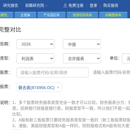
|
研究报告
前瞻研究院
免费注册
|
登录
|
购买服务
精品报告
企查猫
产业园区库
智慧招商系统
前瞻图表库
完整对比
告期：
类型：
单位：
股票：
请输入股票代码/名称
股票：
磐吉奥(874956.OC)
说明：
1、多个股票财务报表类型完全一致才可以比较，财务报表分为：
类，招商银行财报是银行类，财报类型不一致，所以他们不能一起
比较。
2、A股和新三板股票只要财务报表类型是一致的（新三板股票财
3、港股、美股财报类型和A股一样的，但财报格式和A股有较大