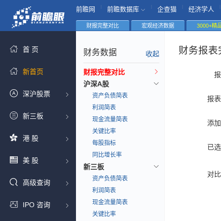
|
|
|
|
前瞻网
前瞻数据库
企查猫
经济学人
财报完整对比
宏观经济数据
3000+
财务报表
首 页
财务数据
收起
新首页
财报完整对比
报
沪深A股
深沪股票
资产负债简表
报表
利润简表
新三板
现金流量简表
添加
关键比率
港 股
每股指标
已选
同比增长率
美 股
新三板
对比
资产负债简表
高级查询
利润简表
现金流量简表
IPO 咨询
关键比率