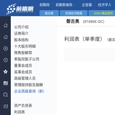
|
|
|
|
前瞻网
前瞻数据库
企查猫
经济学人
磐吉奥
宏观经济数据
3000+精品报告
磐吉奥
（874956.OC）
公司介绍
证券简介
利润表（单季度）
股本结构
（磐
十大股东明细
限售股解禁
参股控股子公司
董事会成员
监事会成员
高级管理人员
管理层持股及报酬
企业高级查询（新）
资产负债表
利润表