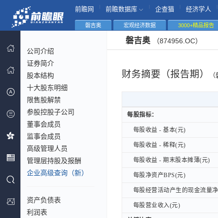
|
|
|
|
前瞻网
前瞻数据库
企查猫
经济学人
磐吉奥
宏观经济数据
3000+精品报告
磐吉奥
（874956.OC）
公司介绍
证券简介
财务摘要（报告期）
股本结构
（
十大股东明细
限售股解禁
参股控股子公司
每股指标：
每股指标：
董事会成员
每股收益 - 基本(元)
每股收益 - 基本(元)
监事会成员
每股收益 - 稀释(元)
每股收益 - 稀释(元)
高级管理人员
管理层持股及报酬
每股收益 - 期末股本摊薄(元)
每股收益 - 期末股本摊薄(元)
企业高级查询（新）
每股净资产BPS(元)
每股净资产BPS(元)
每股经营活动产生的现金流量净额
每股经营活动产生的现金流量净额
资产负债表
每股营业收入(元)
每股营业收入(元)
利润表