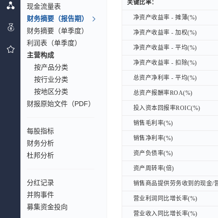
关键比率：
关键比率：
现金流量表
净资产收益率 - 摊薄(%)
财务摘要（报告期）
净资产收益率 - 摊薄(%)
财务摘要（单季度）
净资产收益率 - 加权(%)
净资产收益率 - 加权(%)
利润表（单季度）
净资产收益率 - 平均(%)
净资产收益率 - 平均(%)
主营构成
净资产收益率 - 扣除(%)
净资产收益率 - 扣除(%)
按产品分类
总资产净利率 - 平均(%)
总资产净利率 - 平均(%)
按行业分类
按地区分类
总资产报酬率ROA(%)
总资产报酬率ROA(%)
财报原始文件（PDF）
投入资本回报率ROIC(%)
投入资本回报率ROIC(%)
销售毛利率(%)
销售毛利率(%)
每股指标
销售净利率(%)
销售净利率(%)
财务分析
资产负债率(%)
资产负债率(%)
杜邦分析
资产周转率(倍)
资产周转率(倍)
分红记录
销售商品提供劳务收到的现金/营
销售商品提供劳务收到的现金/营
并购事件
营业利润同比增长率(%)
营业利润同比增长率(%)
募集资金投向
营业收入同比增长率(%)
营业收入同比增长率(%)