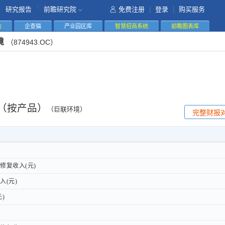
|
研究报告
前瞻研究院
免费注册
|
登录
|
购买服务
告
企查猫
产业园区库
智慧招商系统
前瞻图表库
境
（874943.OC）
（按产品）
（巨联环境）
完整财报
复收入(元)
复收入(元)
(元)
(元)
)
)