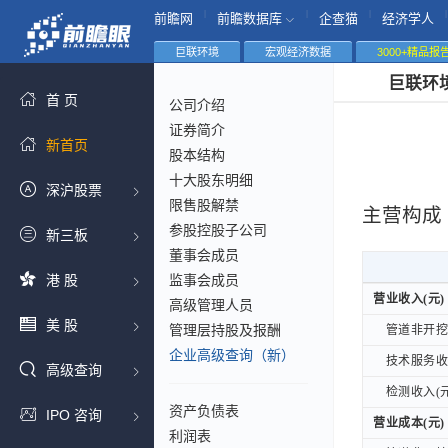
|
|
|
|
前瞻网
前瞻数据库
企查猫
经济学人
巨联环境
宏观经济数据
3000+精品报
巨联环
首 页
公司介绍
证券简介
新首页
股本结构
十大股东明细
深沪股票
限售股解禁
主营构成
参股控股子公司
新三板
董事会成员
港 股
监事会成员
营业收入(元)
营业收入(元)
高级管理人员
美 股
管理层持股及报酬
管道非开挖修
管道非开挖修
企业高级查询（新）
技术服务收入
技术服务收入
高级查询
检测收入(元
检测收入(元
资产负债表
IPO 咨询
营业成本(元)
营业成本(元)
利润表