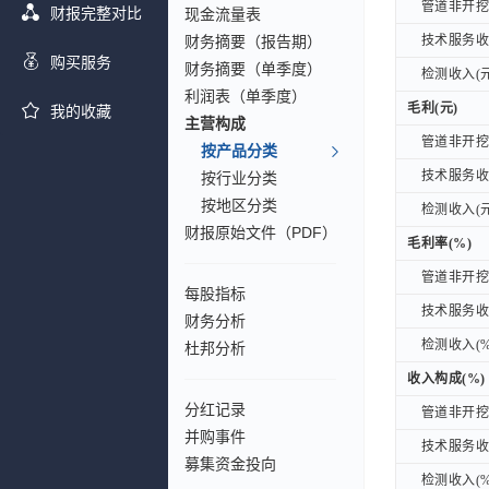
管道非开挖修
管道非开挖修
财报完整对比
现金流量表
财务摘要（报告期）
技术服务收入
技术服务收入
购买服务
财务摘要（单季度）
检测收入(元
检测收入(元
利润表（单季度）
毛利(元)
毛利(元)
我的收藏
主营构成
管道非开挖修
管道非开挖修
按产品分类
技术服务收入
技术服务收入
按行业分类
按地区分类
检测收入(元
检测收入(元
财报原始文件（PDF）
毛利率(%)
毛利率(%)
管道非开挖修
管道非开挖修
每股指标
技术服务收入
技术服务收入
财务分析
检测收入(%
检测收入(%
杜邦分析
收入构成(%)
收入构成(%)
分红记录
管道非开挖修
管道非开挖修
并购事件
技术服务收入
技术服务收入
募集资金投向
检测收入(%
检测收入(%