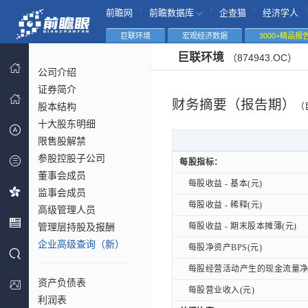
|
|
|
|
前瞻网
前瞻数据库
企查猫
经济学人
巨联环境
宏观经济数据
3000+精品报
巨联环境
（874943.OC）
公司介绍
证券简介
财务摘要（报告期）
股本结构
（
十大股东明细
限售股解禁
参股控股子公司
每股指标：
每股指标：
董事会成员
每股收益 - 基本(元)
每股收益 - 基本(元)
监事会成员
每股收益 - 稀释(元)
每股收益 - 稀释(元)
高级管理人员
管理层持股及报酬
每股收益 - 期末股本摊薄(元)
每股收益 - 期末股本摊薄(元)
企业高级查询（新）
每股净资产BPS(元)
每股净资产BPS(元)
每股经营活动产生的现金流量净额
每股经营活动产生的现金流量净额
资产负债表
每股营业收入(元)
每股营业收入(元)
利润表