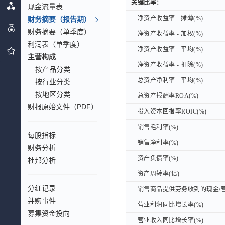
关键比率：
关键比率：
现金流量表
净资产收益率 - 摊薄(%)
财务摘要（报告期）
净资产收益率 - 摊薄(%)
财务摘要（单季度）
净资产收益率 - 加权(%)
净资产收益率 - 加权(%)
利润表（单季度）
净资产收益率 - 平均(%)
净资产收益率 - 平均(%)
主营构成
净资产收益率 - 扣除(%)
净资产收益率 - 扣除(%)
按产品分类
总资产净利率 - 平均(%)
总资产净利率 - 平均(%)
按行业分类
按地区分类
总资产报酬率ROA(%)
总资产报酬率ROA(%)
财报原始文件（PDF）
投入资本回报率ROIC(%)
投入资本回报率ROIC(%)
销售毛利率(%)
销售毛利率(%)
每股指标
销售净利率(%)
销售净利率(%)
财务分析
资产负债率(%)
资产负债率(%)
杜邦分析
资产周转率(倍)
资产周转率(倍)
分红记录
销售商品提供劳务收到的现金/营
销售商品提供劳务收到的现金/营
并购事件
营业利润同比增长率(%)
营业利润同比增长率(%)
募集资金投向
营业收入同比增长率(%)
营业收入同比增长率(%)