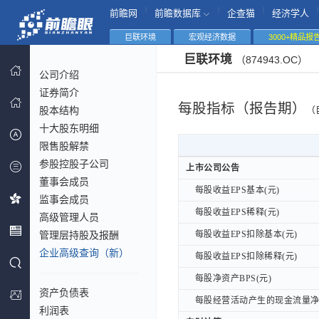
|
|
|
|
前瞻网
前瞻数据库
企查猫
经济学人
巨联环境
宏观经济数据
3000+精品报
巨联环境
（874943.OC）
公司介绍
证券简介
每股指标（报告期）
股本结构
（
十大股东明细
限售股解禁
参股控股子公司
上市公司公告
上市公司公告
董事会成员
每股收益EPS基本(元)
每股收益EPS基本(元)
监事会成员
每股收益EPS稀释(元)
每股收益EPS稀释(元)
高级管理人员
管理层持股及报酬
每股收益EPS扣除基本(元)
每股收益EPS扣除基本(元)
企业高级查询（新）
每股收益EPS扣除稀释(元)
每股收益EPS扣除稀释(元)
每股净资产BPS(元)
每股净资产BPS(元)
资产负债表
每股经营活动产生的现金流量净额
每股经营活动产生的现金流量净额
利润表