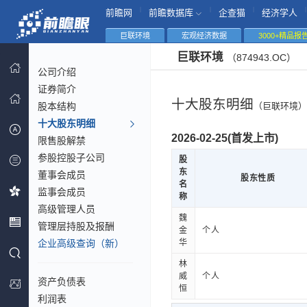
|
|
|
|
前瞻网
前瞻数据库
企查猫
经济学人
巨联环境
宏观经济数据
3000+精品报
巨联环境
（874943.OC）
公司介绍
证券简介
十大股东明细
股本结构
（巨联环境）
十大股东明细
2026-02-25(首发上市)
限售股解禁
参股控股子公司
股
东
董事会成员
股东性质
名
监事会成员
称
高级管理人员
魏
管理层持股及报酬
金
个人
企业高级查询（新）
华
林
威
个人
资产负债表
恒
利润表