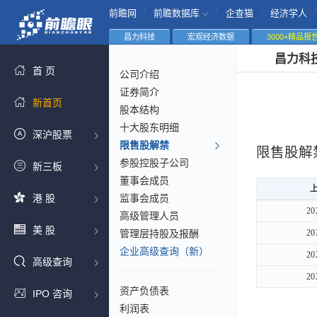
|
|
|
|
前瞻网
前瞻数据库
企查猫
经济学人
昌力科技
宏观经济数据
3000+精品报
昌力科
首 页
公司介绍
证券简介
新首页
股本结构
十大股东明细
深沪股票
限售股解禁
限售股解
参股控股子公司
新三板
董事会成员
港 股
监事会成员
20
高级管理人员
美 股
管理层持股及报酬
20
企业高级查询（新）
20
高级查询
20
资产负债表
IPO 咨询
利润表