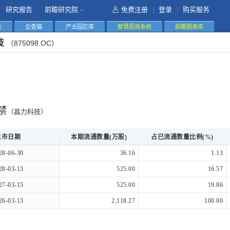
|
研究报告
前瞻研究院
免费注册
|
登录
|
购买服务
告
企查猫
产业园区库
智慧招商系统
前瞻图表库
技
（875098.OC）
禁
（昌力科技）
上市日期
本期流通数量(万股)
占已流通数量比例(%)
28-06-30
36.16
1.13
28-03-13
525.00
16.57
27-03-15
525.00
19.86
26-03-13
2,118.27
100.00