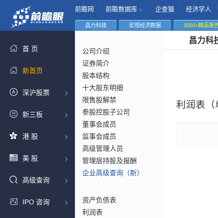
|
|
|
|
前瞻网
前瞻数据库
企查猫
经济学人
昌力科技
宏观经济数据
3000+精品报
昌力科
首 页
公司介绍
证券简介
新首页
股本结构
十大股东明细
深沪股票
限售股解禁
利润表（
参股控股子公司
新三板
董事会成员
港 股
监事会成员
高级管理人员
美 股
管理层持股及报酬
企业高级查询（新）
高级查询
资产负债表
IPO 咨询
利润表