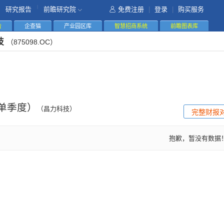
|
研究报告
前瞻研究院
免费注册
|
登录
|
购买服务
告
企查猫
产业园区库
智慧招商系统
前瞻图表库
技
（875098.OC）
单季度）
（昌力科技）
完整财报
抱歉，暂没有数据