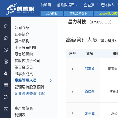
|
|
|
|
前瞻网
前瞻数据库
企查猫
经济学人
昌力科技
宏观经济数据
3000+精品报
昌力科技
（875098.OC）
公司介绍
证券简介
高级管理人员
股本结构
（昌力科技）
十大股东明细
限售股解禁
序号
姓名
职
参股控股子公司
董事会成员
1
邵家旭
董事会
监事会成员
高级管理人员
管理层持股及报酬
2
钱建红
财务
企业高级查询（新）
资产负债表
3
姚冬成
总经
利润表