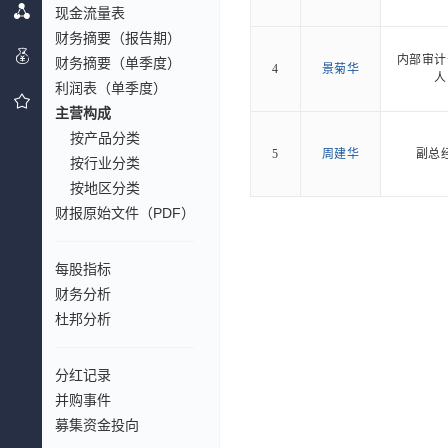
现金流量表
财务摘要（报告期）
内部审计
财务摘要（单季度）
4
景菊华
人
利润表（单季度）
主营构成
按产品分类
5
周建华
副总
按行业分类
按地区分类
财报原始文件（PDF）
每股指标
财务分析
杜邦分析
分红记录
并购事件
募集资金投向