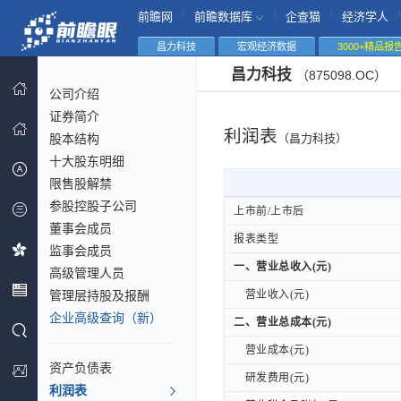
|
|
|
|
前瞻网
前瞻数据库
企查猫
经济学人
昌力科技
宏观经济数据
3000+精品报
昌力科技
（875098.OC）
公司介绍
证券简介
利润表
股本结构
（昌力科技）
十大股东明细
限售股解禁
参股控股子公司
上市前/上市后
上市前/上市后
董事会成员
报表类型
报表类型
监事会成员
一、营业总收入(元)
一、营业总收入(元)
高级管理人员
管理层持股及报酬
营业收入(元)
营业收入(元)
企业高级查询（新）
二、营业总成本(元)
二、营业总成本(元)
营业成本(元)
营业成本(元)
资产负债表
研发费用(元)
研发费用(元)
利润表