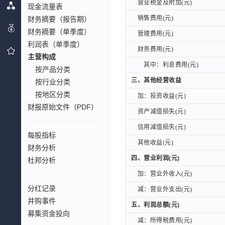
营业税金及附加(元)
营业税金及附加(元)
现金流量表
销售费用(元)
财务摘要（报告期）
销售费用(元)
财务摘要（单季度）
管理费用(元)
管理费用(元)
利润表（单季度）
财务费用(元)
财务费用(元)
主营构成
其中：利息费用(元)
其中：利息费用(元)
按产品分类
三、其他经营收益
三、其他经营收益
按行业分类
按地区分类
加：投资收益(元)
加：投资收益(元)
财报原始文件（PDF）
资产减值损失(元)
资产减值损失(元)
信用减值损失(元)
信用减值损失(元)
每股指标
其他收益(元)
其他收益(元)
财务分析
四、营业利润(元)
四、营业利润(元)
杜邦分析
加：营业外收入(元)
加：营业外收入(元)
分红记录
减：营业外支出(元)
减：营业外支出(元)
并购事件
五、利润总额(元)
五、利润总额(元)
募集资金投向
减：所得税费用(元)
减：所得税费用(元)