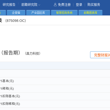
|
研究报告
前瞻研究院
免费注册
|
登录
|
购买服务
告
企查猫
产业园区库
智慧招商系统
前瞻图表库
技
（875098.OC）
（报告期）
（昌力科技）
完整财报
S基本(元)
S基本(元)
S稀释(元)
S稀释(元)
S扣除基本(元)
S扣除基本(元)
S扣除稀释(元)
S扣除稀释(元)