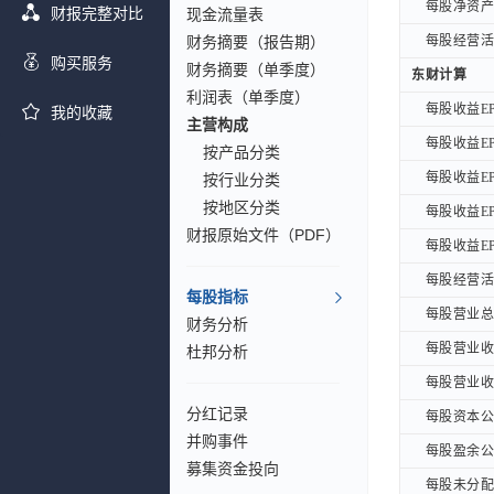
每股净资产B
每股净资产B
财报完整对比
现金流量表
财务摘要（报告期）
每股经营活动
每股经营活动
购买服务
财务摘要（单季度）
东财计算
东财计算
利润表（单季度）
每股收益EP
每股收益EP
我的收藏
主营构成
每股收益EP
每股收益EP
按产品分类
每股收益EP
每股收益EP
按行业分类
按地区分类
每股收益EP
每股收益EP
财报原始文件（PDF）
每股收益EPS
每股收益EPS
每股经营活动
每股经营活动
每股指标
每股营业总收
每股营业总收
财务分析
每股营业收入
每股营业收入
杜邦分析
每股营业收入
每股营业收入
分红记录
每股资本公积
每股资本公积
并购事件
每股盈余公积
每股盈余公积
募集资金投向
每股未分配利
每股未分配利