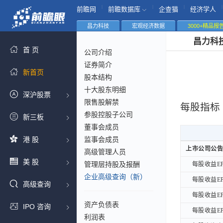
|
|
|
|
前瞻网
前瞻数据库
企查猫
经济学人
昌力科技
宏观经济数据
3000+精品报
昌力科
首 页
公司介绍
证券简介
新首页
股本结构
十大股东明细
深沪股票
限售股解禁
每股指标
参股控股子公司
新三板
董事会成员
港 股
监事会成员
上市公司公告
上市公司公告
高级管理人员
美 股
管理层持股及报酬
每股收益EP
每股收益EP
企业高级查询（新）
每股收益EP
每股收益EP
高级查询
每股收益EP
每股收益EP
资产负债表
IPO 咨询
每股收益EP
每股收益EP
利润表