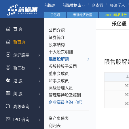
|
|
|
|
前瞻网
前瞻数据库
企查猫
经济学人
乐亿通
宏观经济数据
3000+精品报告
乐亿通
首 页
公司介绍
证券简介
新首页
股本结构
十大股东明细
深沪股票
限售股解禁
限售股解
参股控股子公司
新三板
董事会成员
港 股
监事会成员
20
高级管理人员
美 股
管理层持股及报酬
20
企业高级查询（新）
20
高级查询
资产负债表
IPO 咨询
利润表