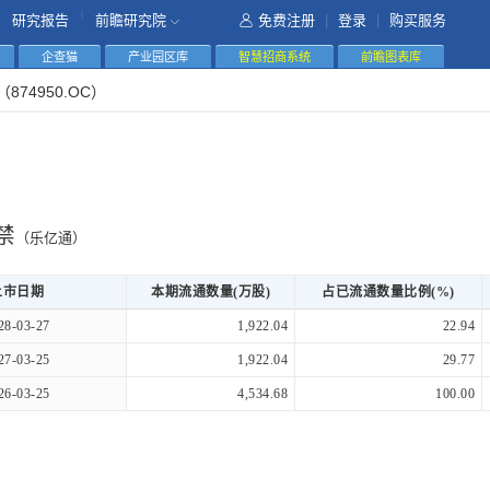
|
研究报告
前瞻研究院
免费注册
|
登录
|
购买服务
企查猫
产业园区库
智慧招商系统
前瞻图表库
（874950.OC）
禁
（乐亿通）
上市日期
本期流通数量(万股)
占已流通数量比例(%)
28-03-27
1,922.04
22.94
27-03-25
1,922.04
29.77
26-03-25
4,534.68
100.00